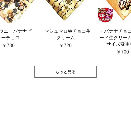
ウニーバナナビ
・マシュマロWチョコ生
・バナナチョ
ターチョコ
クリーム
ード生クリー
サイズ変更
価格
価格
￥780
￥720
価格
￥700
もっと見る