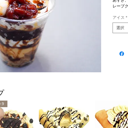
あずき、
レープ
アイス
*
選択
プ
.9