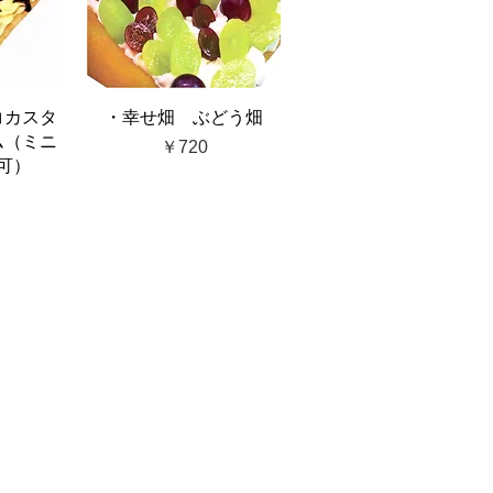
コカスタ
・幸せ畑 ぶどう畑
ム（ミニ
価格
￥720
可）