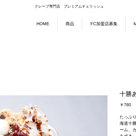
クレープ専門店
プレミアムチェリッシュ
HOME
商品
FC加盟店募集
M
十勝
価
￥780
格
たっぷり
海道十勝
ーム、カ