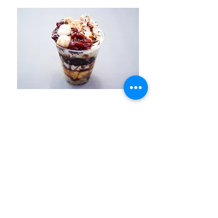
十勝あずき白玉ほうじ茶パフェ
十勝あずき白玉抹
価格
￥780