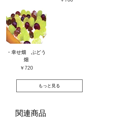
・幸せ畑 ぶどう
畑
価格
￥720
もっと見る
関連商品