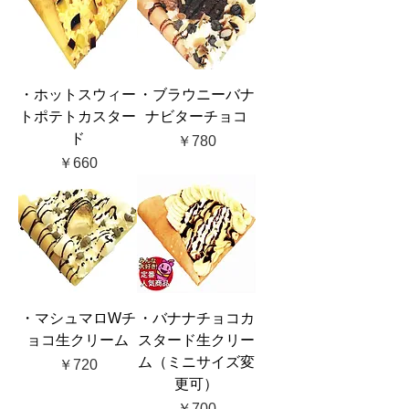
・ホットスウィー
・ブラウニーバナ
トポテトカスター
ナビターチョコ
ド
価格
￥780
価格
￥660
・マシュマロWチ
・バナナチョコカ
ョコ生クリーム
スタード生クリー
ム（ミニサイズ変
価格
￥720
更可）
価格
￥700