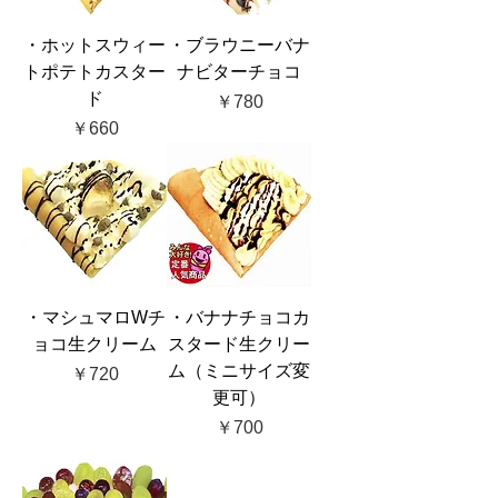
・ホットスウィー
・ブラウニーバナ
トポテトカスター
ナビターチョコ
ド
価格
￥780
価格
￥660
・マシュマロWチ
・バナナチョコカ
ョコ生クリーム
スタード生クリー
ム（ミニサイズ変
価格
￥720
更可）
価格
￥700