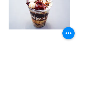
十勝あずき白玉ほうじ茶パフェ
十勝あずき白玉抹
価格
￥780
クレープ専門店 プレミアムチェリッシュ
営業時間：11:00 〜 22:00