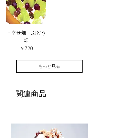
・幸せ畑 ぶどう
畑
価格
￥720
もっと見る
関連商品