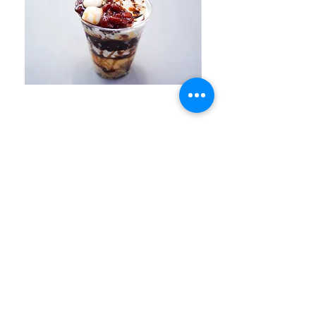
十勝あずき白玉ほうじ茶パフェ
十勝あずき白玉抹
価格
￥780
クレープ専門店 プレミアムチェリッシュ
営業時間：11:00 〜 22:00