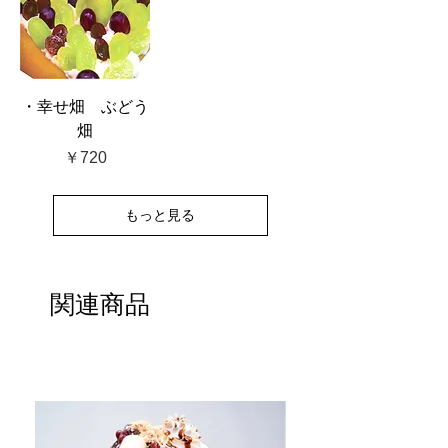
・幸せ畑 ぶどう
畑
価格
￥720
もっと見る
関連商品