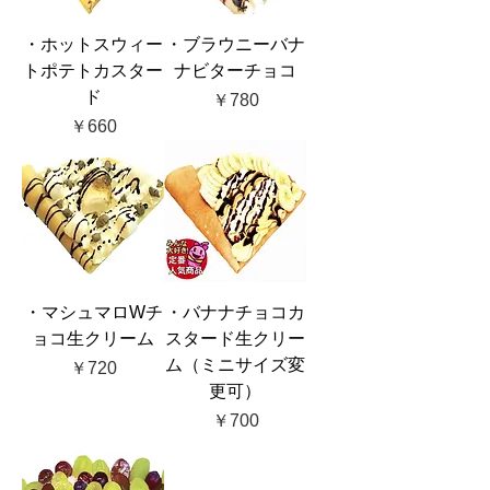
・ホットスウィー
・ブラウニーバナ
トポテトカスター
ナビターチョコ
ド
価格
￥780
価格
￥660
・マシュマロWチ
・バナナチョコカ
ョコ生クリーム
スタード生クリー
ム（ミニサイズ変
価格
￥720
更可）
価格
￥700