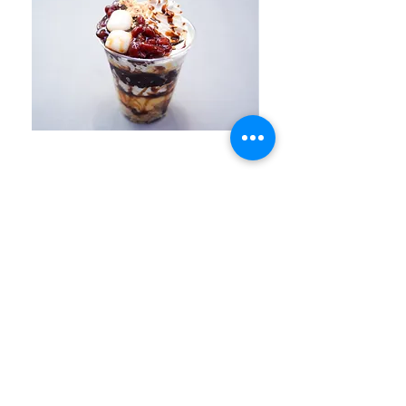
十勝あずき白玉ほうじ茶パフェ
十勝あずき白玉抹
価格
￥780
クレープ専門店 プレミアムチェリッシュ