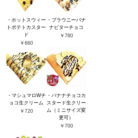
・ホットスウィー
・ブラウニーバナ
トポテトカスター
ナビターチョコ
ド
価格
￥780
価格
￥660
・マシュマロWチ
・バナナチョコカ
ョコ生クリーム
スタード生クリー
ム（ミニサイズ変
価格
￥720
更可）
価格
￥700