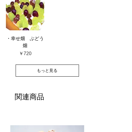
・幸せ畑 ぶどう
畑
価格
￥720
もっと見る
関連商品