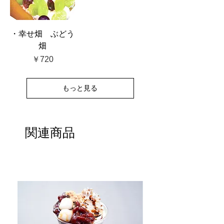
・幸せ畑 ぶどう
畑
価格
￥720
もっと見る
関連商品