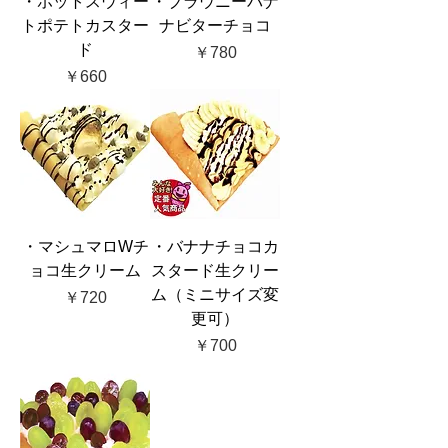
・ホットスウィー
・ブラウニーバナ
トポテトカスター
ナビターチョコ
ド
価格
￥780
価格
￥660
・マシュマロWチ
・バナナチョコカ
ョコ生クリーム
スタード生クリー
ム（ミニサイズ変
価格
￥720
更可）
価格
￥700