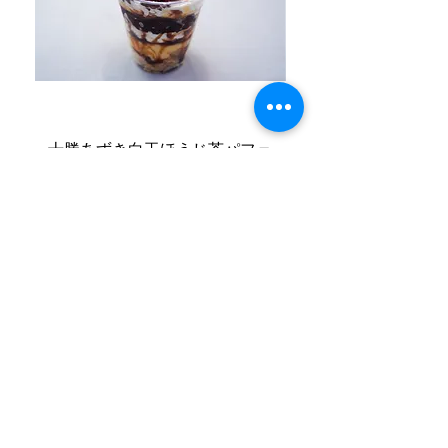
十勝あずき白玉ほうじ茶パフェ
十勝あずき白玉抹
価格
￥780
クレープ専門店 プレミアムチェリッシュ
営業時間：11:00 〜 22:00
TEL 06-6324-5017
〒533-0005
大阪府大阪市東淀川区瑞光3−3−23